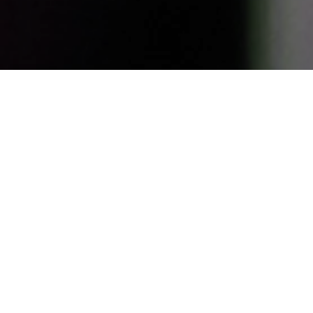
Eventos
ADVICON KLASSIK
Experiencie a música
clássica a partir de um
camarote. As nossas salas
de escritório em