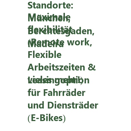
Standorte:
Maximale
München,
flexibilität
Berchtesgaden,
(Remote work,
Madeira
Flexible
Arbeitszeiten &
vieles mehr!)
Leasingoption
für Fahrräder
und Diensträder
(E-Bikes)