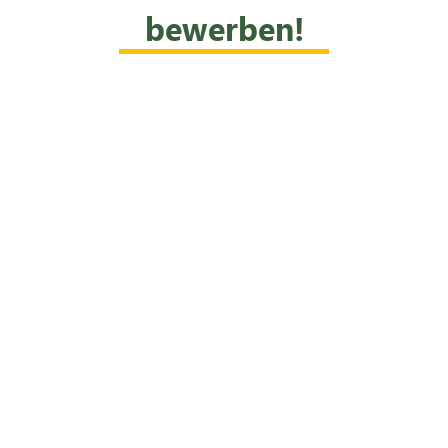
bewerben!
Du magst neue Technologie
die Umwelt ist dir nicht egal
Herzlich Willkommen!
Bereit für einen Job bei eine
nachhaltigen
Wirtschaftsprüfungsgesellsc