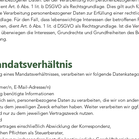
, dient Art. 6 Abs. 1 lit. b DSGVO als Rechtsgrundlage. Dies gilt auch
e Verarbeitung personenbezogener Daten zur Erfüllung einer rechtlic
undlage. Für den Fall, dass lebenswichtige Interessen der betroffenen
, dient Art. 6 Abs. 1 lit. d DSGVO als Rechtsgrundlage. Ist die Ve
 überwiegen die Interessen, Grundrechte und Grundfreiheiten des Betr
ung.
ndatsverhältnis
eines Mandatsverhältnisses, verarbeiten wir folgende Datenkatego
mer/n, E-Mail-Adresse/n)
g benötigte Informationen
lich sein, personenbezogene Daten zu verarbeiten, die wir von ande
 zu dem jeweiligen Zweck erhalten haben. Weiter verarbeiten wir gg
und nur zu dem jeweiligen Vertragszweck nutzen.
d
ertrages einschließlich Abwicklung der Korrespondenz,
hen Pflichten als Steuerberater,