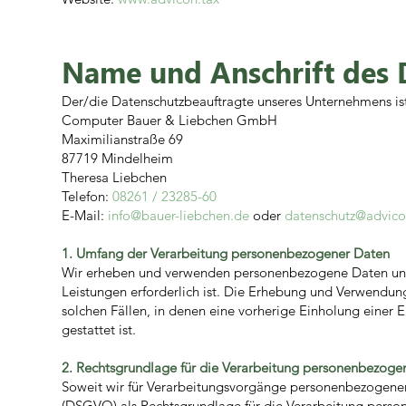
Name und Anschrift des 
Der/die Datenschutzbeauftragte unseres Unternehmens ist
Computer Bauer & Liebchen GmbH
Maximilianstraße 69
87719 Mindelheim
Theresa Liebchen
Telefon:
08261 / 23285-60
E-Mail:
info@bauer-liebchen.de
oder
datenschutz@advico
1. Umfang der Verarbeitung personenbezogener Daten
Wir erheben und verwenden personenbezogene Daten unsere
Leistungen erforderlich ist. Die Erhebung und Verwendun
solchen Fällen, in denen eine vorherige Einholung einer E
gestattet ist.
2. Rechtsgrundlage für die Verarbeitung personenbezoge
Soweit wir für Verarbeitungsvorgänge personenbezogener 
(DSGVO) als Rechtsgrundlage für die Verarbeitung perso