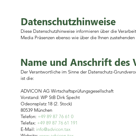
Datenschutzhinweise
Diese Datenschutzhinweise informieren über die Verarbe
Media Präsenzen ebenso wie über die Ihnen zustehenden 
Name und Anschrift des 
Der Verantwortliche im Sinne der Datenschutz-Grundvero
ist die:​
ADVICON AG Wirtschaftsprüfungsgesellschaft
Vorstand: WP StB Dirk Specht
Odeonsplatz 18 (2. Stock)
80539 München
Telefon:
+49 89 87 76 61 0
Telefax:
+49 89 87 76 61 191
E-Mail:
info@advicon.tax
Website:
www.advicon.tax