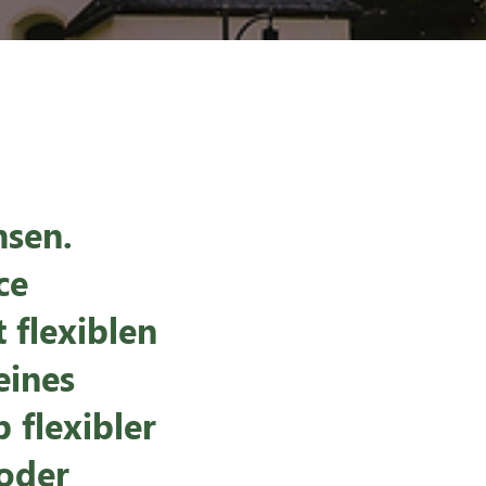
hsen.
ce
 flexiblen
eines
 flexibler
 oder