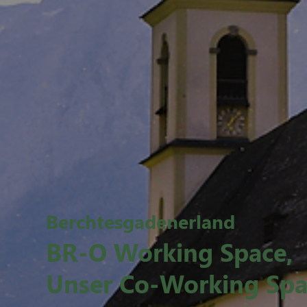
Berchtesgadenerland
BR-O Working Space,
Unser Co-Working Spac