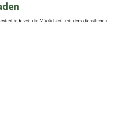
aden
besteht jederzeit die Möglichkeit, mit dem dienstlichen
rchtesgaden zu fahren und von dort aus zu arbeiten.
lt es dann die Gegend zu erkunden.
n finde deine neue
Herausforderung
.