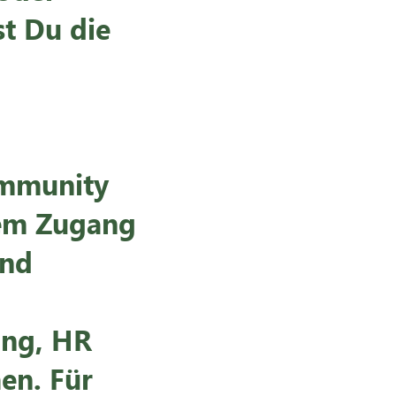
st Du die
ommunity
tem Zugang
und
ung, HR
en. Für