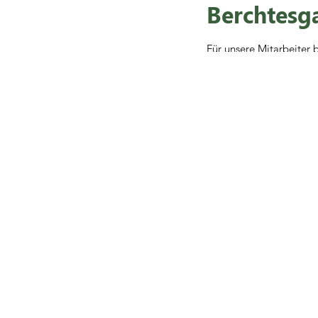
Berchtesg
Für unsere Mitarbeiter 
Elektrofahrzeug nach Be
Nach getaner Arbeit gi
Du bist neugierig? Dan