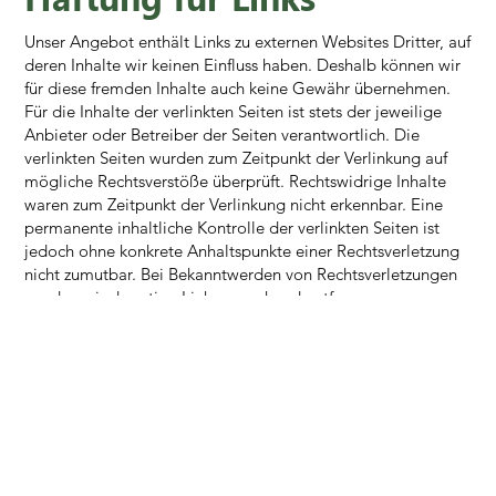
Unser Angebot enthält Links zu externen Websites Dritter, auf
deren Inhalte wir keinen Einfluss haben. Deshalb können wir
für diese fremden Inhalte auch keine Gewähr übernehmen.
Für die Inhalte der verlinkten Seiten ist stets der jeweilige
Anbieter oder Betreiber der Seiten verantwortlich. Die
verlinkten Seiten wurden zum Zeitpunkt der Verlinkung auf
mögliche Rechtsverstöße überprüft. Rechtswidrige Inhalte
waren zum Zeitpunkt der Verlinkung nicht erkennbar. Eine
permanente inhaltliche Kontrolle der verlinkten Seiten ist
jedoch ohne konkrete Anhaltspunkte einer Rechtsverletzung
nicht zumutbar. Bei Bekanntwerden von Rechtsverletzungen
werden wir derartige Links umgehend entfernen.
copyright
The content and works on these pages created by the site
operators are subject to German copyright law.
Reproduction, processing, distribution and any kind of
exploitation outside the limits of copyright law require the
written consent of the respective author or creator.