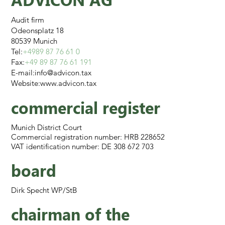
Audit firm
Odeonsplatz 18
80539 Munich
Tel:
+4989 87 76 61 0
Fax:
+49 89 87 76 61 191
E-mail:
info@advicon.tax
Website:
www.advicon.tax
commercial register
Munich District Court
Commercial registration number: HRB 228652
VAT identification number: DE 308 672 703
board
Dirk Specht WP/StB
chairman of the