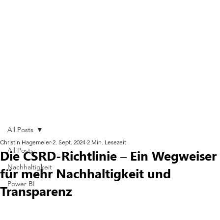
All Posts
Christin Hagemeier
2. Sept. 2024
2 Min. Lesezeit
All Posts
Die CSRD-Richtlinie – Ein Wegweiser
Nachhaltigkeit
für mehr Nachhaltigkeit und
Power BI
Transparenz