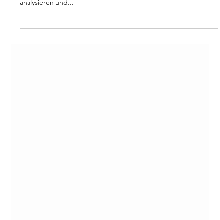
Power BI und Power Apps: Eine
leistungsstarke Kombination für
Unternehmen
Microsoft bietet mit Power BI und Power Apps zwei mächtige
Werkzeuge, die Unternehmen dabei unterstützen, Daten zu
analysieren und...