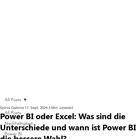
All Posts
Spiros Galeros
17. Sept. 2024
3 Min. Lesezeit
All Posts
Power BI oder Excel: Was sind die
Nachhaltigkeit
Unterschiede und wann ist Power BI
Power BI
die bessere Wahl?