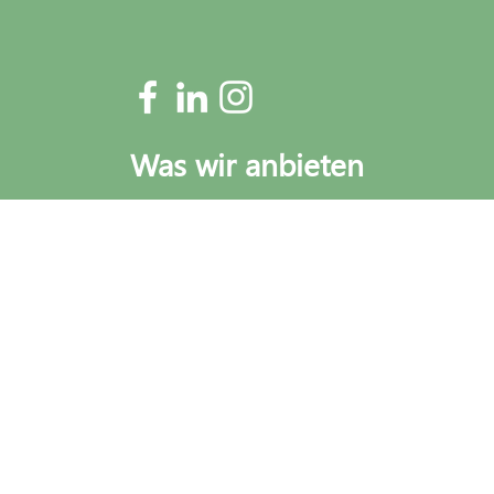
Power BI und Power Apps: Eine
leistungsstarke Kombination für
Unternehmen
Was wir anbieten
Steuerberatung
Wirtschaftsprüfung
Nachhaltigkeit
Prozessoptimierung
Outsourcing
Financial Advisory
Raumbuchung
Power BI